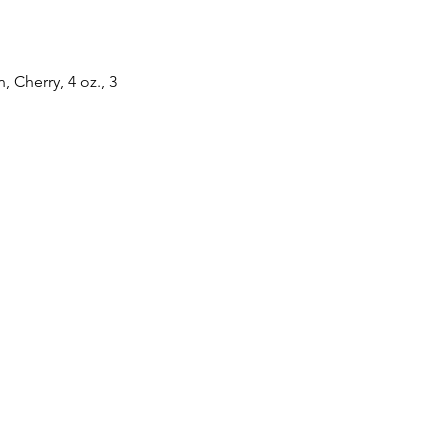
erry, 4 oz., 3
빅스 나이퀼 체리맛