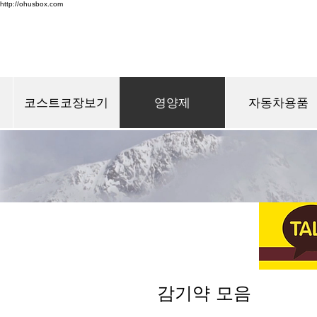
http://ohusbox.com
코스트코장보기
영양제
자동차용품
감기약 모음