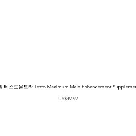
제품보기
토울트라 Testo Maximum Male Enhancement Supplement f
가격
US$49.99