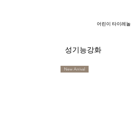
어린이 타이레놀 경구용 
성기능강화
New Arrival