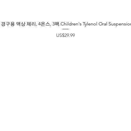
제품보기
액상 체리, 4온스, 3팩.Children's Tylenol Oral Suspension, Ch
가격
US$29.99