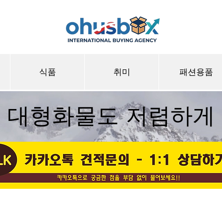
식품
취미
패션용품
대형화물도 저렴하게