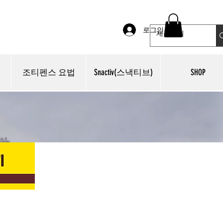
로그인
조티펜스 요법
Snactiv(스낵티브)
SHOP