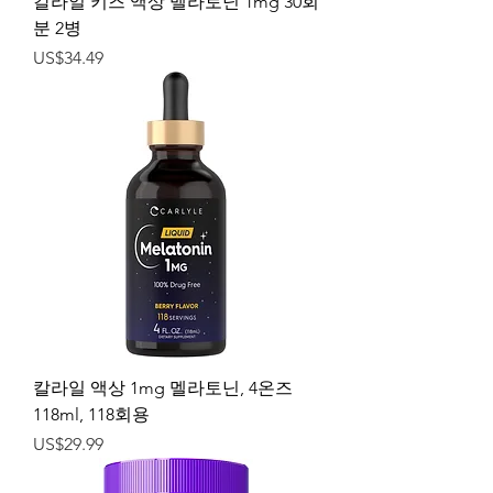
칼라일 키즈 액상 멜라토닌 1mg 30회
분 2병
가격
US$34.49
칼라일 액상 1mg 멜라토닌, 4온즈
118ml, 118회용
가격
US$29.99