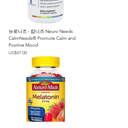
뉴로니즈 - 캄니즈 Neuro Needs
CalmNeeds® Promote Calm and
Positive Mood
가격
US$47.00