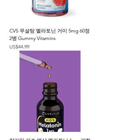
CVS 무설탕 멜라토닌 거미 5mg 60정
2병 Gummy Vitamins
가격
US$44.99