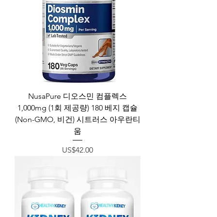
NusaPure 디오스민 컴플렉스
1,000mg (1회 제공량) 180 베지 캡슐
(Non-GMO, 비건) 시트러스 아우란티
움
가격
US$42.00