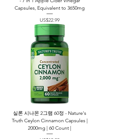
- 7 in 1 Apple Cider Vinegar
Capsules, Equivalent to 3650mg
가격
US$22.99
실론 시나몬 2그램 60정 - Nature's
Truth Ceylon Cinnamon Capsules |
2000mg | 60 Count |