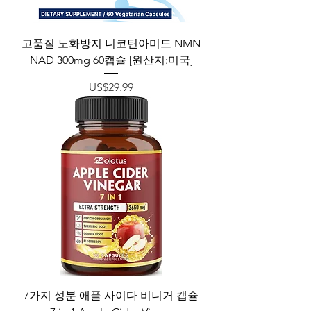
고품질 노화방지 니코틴아미드 NMN
NAD 300mg 60캡슐 [원산지:미국]
가격
US$29.99
7가지 성분 애플 사이다 비니거 캡슐