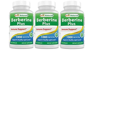
공식딜러 베스트 내추럴스 베르베린
플러스 1000밀리그램 120정
일반가
할인가
US$37.00
US$29.00