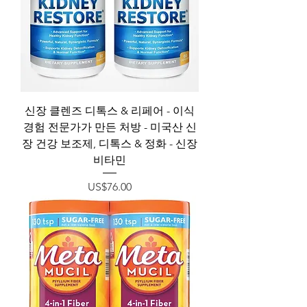
신장 클렌즈 디톡스 & 리페어 - 이식
경험 전문가가 만든 처방 - 미국산 신
장 건강 보조제, 디톡스 & 정화 - 신장
비타민
가격
US$76.00