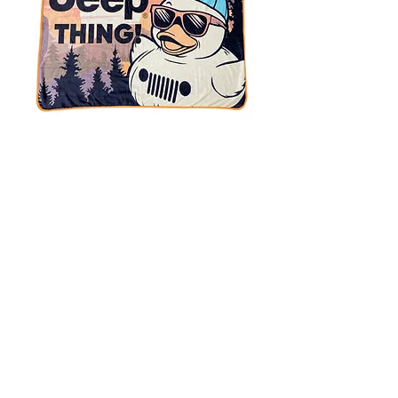
지프 덕스 스로우 블랭킷 | 공식 라이
선스 부드럽고 포근한 플란넬 | 50인
치 x 40인치 | 'It's a Jeep Thing'
일반가
할인가
US$39.05
US$36.05