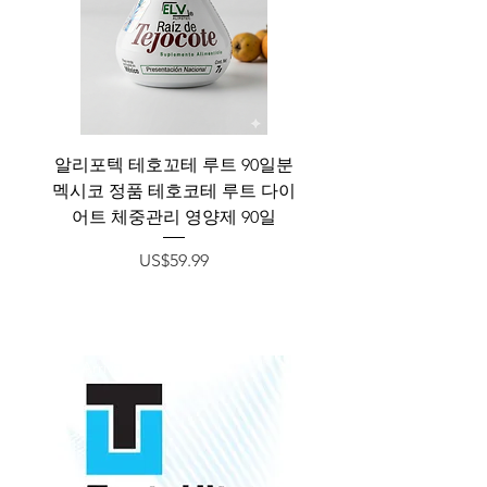
알리포텍 테호꼬테 루트 90일분
나트롤 멜라토닌 1mg 9
멕시코 정품 테호코테 루트 다이
1mg 200정 - Natrol Me
어트 체중관리 영양제 90일
가격
US$59.99
New Arrival