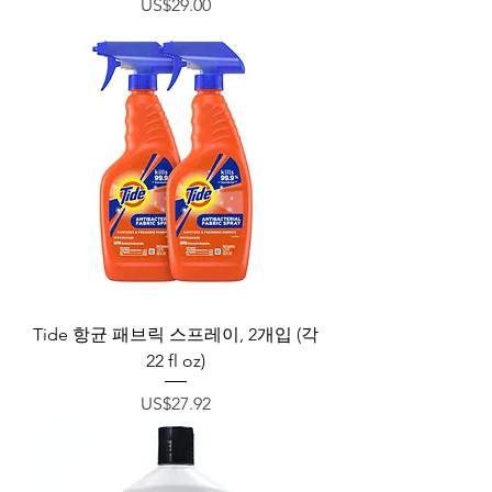
가격
US$29.00
Tide 항균 패브릭 스프레이, 2개입 (각
22 fl oz)
가격
US$27.92