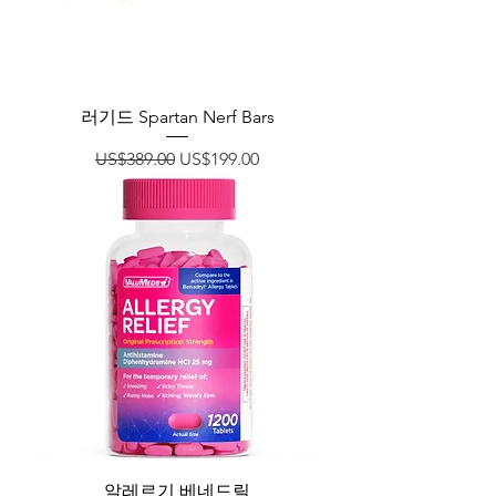
러기드 Spartan Nerf Bars
일반가
할인가
US$389.00
US$199.00
알레르기 베네드릴