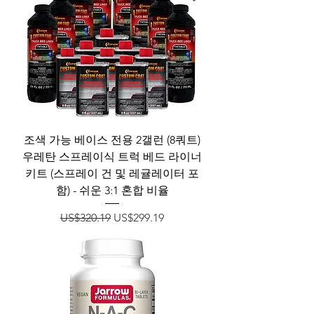
조색 가능 베이스 전용 2갤런 (8쿼트)
우레탄 스프레이식 트럭 베드 라이너
키트 (스프레이 건 및 레귤레이터 포
함) - 쉬운 3:1 혼합 비율
일반가
할인가
US$320.19
US$299.19