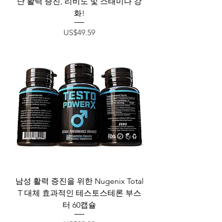
난 활력 증진, 리비도 및 스태미나 강
화!
가격
US$49.59
남성 활력 증진을 위한 Nugenix Total
T 대체 효과적인 테스토스테론 부스
터 60캡슐