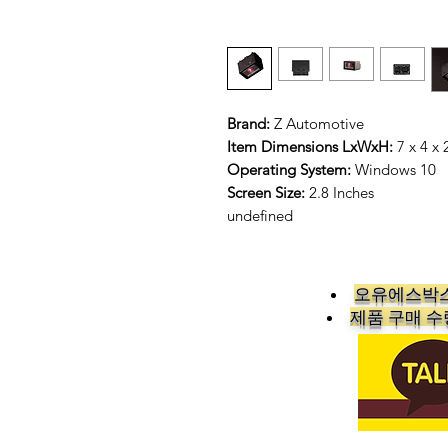
Brand:
Z Automotive
Item Dimensions LxWxH:
7 x 4 x 
Operating System:
Windows 10
Screen Size:
2.8 Inches
undefined
오유에스박스
​제품 구매 