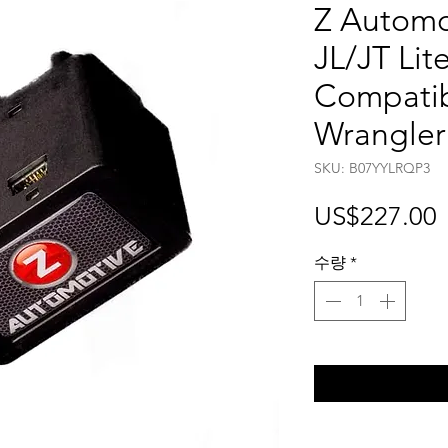
Z Automo
JL/JT Lit
Compatib
Wrangler
SKU: B07YYLRQP3
US$227.00
수량
*