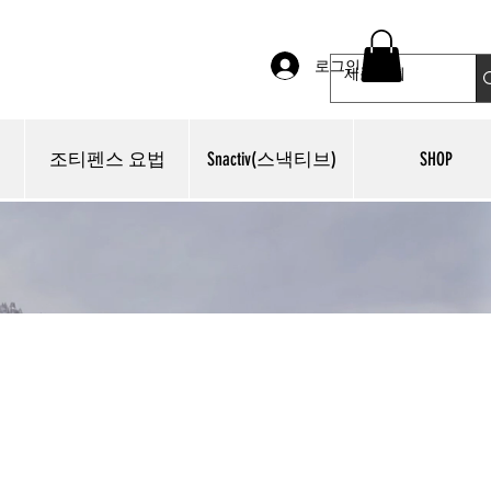
로그인
조티펜스 요법
Snactiv(스낵티브)
SHOP