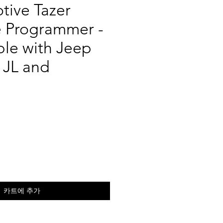
tive Tazer
e Programmer -
le with Jeep
 JL and
가
격
카트에 추가