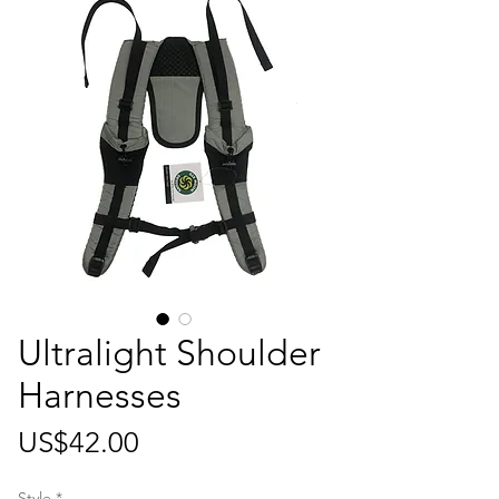
Ultralight Shoulder
Harnesses
가
US$42.00
격
Style
*