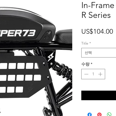
In-Frame
R Series
US$104.00
Title
*
선택
수량
*