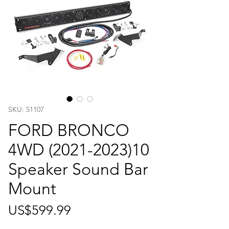
SKU: 51107
FORD BRONCO
4WD (2021-2023)10
Speaker Sound Bar
Mount
가
US$599.99
격