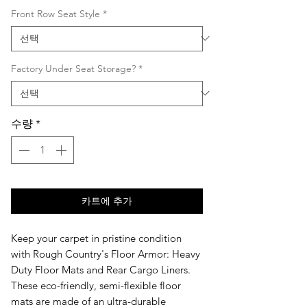
격
Front Row Seat Style
*
Factory Under Seat Storage?
*
수량
*
카트에 추가
Keep your carpet in pristine condition
with Rough Country's Floor Armor: Heavy
Duty Floor Mats and Rear Cargo Liners.
These eco-friendly, semi-flexible floor
mats are made of an ultra-durable