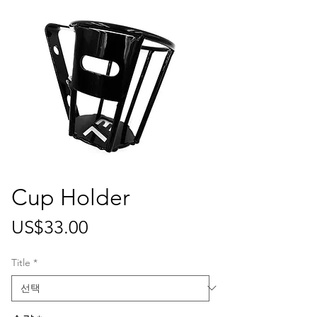
Cup Holder
가
US$33.00
격
Title
*