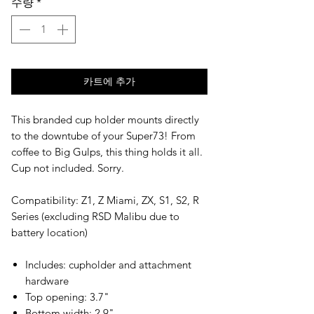
수량
*
카트에 추가
This branded cup holder mounts directly
to the downtube of your Super73! From
coffee to Big Gulps, this thing holds it all.
Cup not included. Sorry.
Compatibility: Z1, Z Miami, ZX, S1, S2, R
Series (excluding RSD Malibu due to
battery location)
Includes: cupholder and attachment
hardware
Top opening: 3.7"
Bottom width: 2.9"