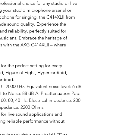
fessional choice for any studio or live
g your studio microphone arsenal or
rophone for singing, the C414XLII from
ade sound quality. Experience the
d reliability, perfectly suited for
usicians. Embrace the heritage of
s with the AKG C414XLII – where
for the perfect setting for every
id, Figure of Eight, Hypercardioid,
rdioid.
 - 20000 Hz. Equivalent noise level: 6 dB-
al to Noise: 88 dB-A. Preattenuation Pad:
: 160; 80; 40 Hz. Electrical impedance: 200
pedance: 2200 Ohms
 for live sound applications and
ing reliable performance without
 equipped with a peak hold LED to