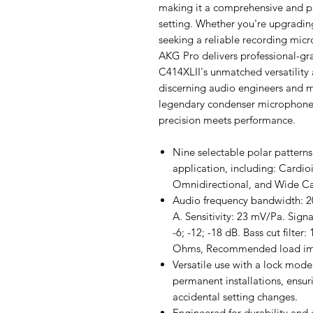
making it a comprehensive and pro
setting. Whether you're upgradin
seeking a reliable recording mic
AKG Pro delivers professional-gr
C414XLII's unmatched versatility an
discerning audio engineers and m
legendary condenser microphone
precision meets performance.
Nine selectable polar patterns 
application, including: Cardio
Omnidirectional, and Wide Ca
Audio frequency bandwidth: 20
A. Sensitivity: 23 mV/Pa. Sign
-6; -12; -18 dB. Bass cut filter
Ohms, Recommended load im
Versatile use with a lock mode
permanent installations, ensur
accidental setting changes.
Engineered for durability and