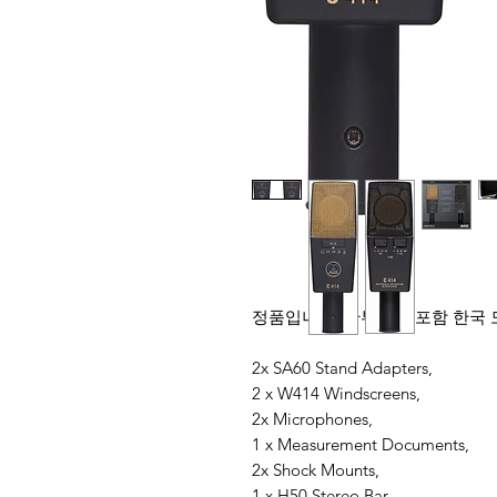
정품입니다. 관부가세 포함 한국
2x SA60 Stand Adapters,
2 x W414 Windscreens,
2x Microphones,
1 x Measurement Documents,
2x Shock Mounts,
1 x H50 Stereo Bar,