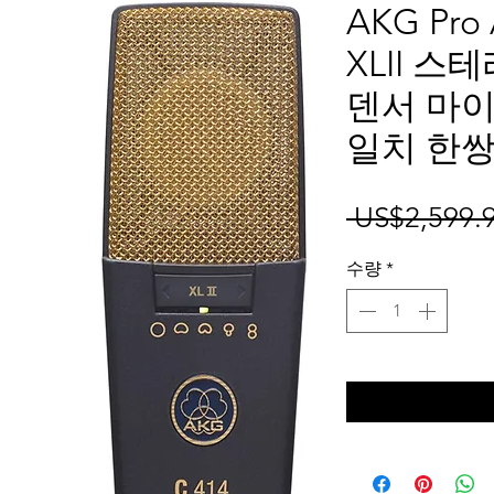
AKG Pro 
XLII 스
덴서 마이
일치 한
 US$2,599.9
수량
*