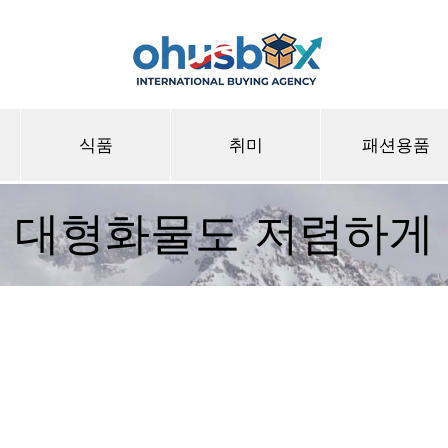
식품
취미
패션용품
대형화물도 저렴하게