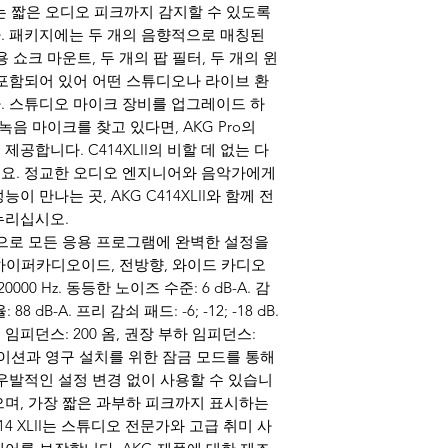
D는 짧은 오디오 피크까지 감지할 수 있도록
. 패키지에는 두 개의 음향적으로 매칭된
범용 쇼크 마운트, 두 개의 팝 필터, 두 개의 윈
포함되어 있어 어떤 스튜디오나 라이브 환
. 스튜디오 마이크 장비를 업그레이드 하
녹음 마이크를 찾고 있다면, AKG Pro의
 제공합니다. C414XLII의 비할 데 없는 다
요. 정교한 오디오 엔지니어와 음악가에게
 만나는 곳, AKG C414XLII와 함께 전
누리십시오.
으로 모든 응용 프로그램에 완벽한 설정을
 하이퍼카디오이드, 전방향, 와이드 카디오
0000 Hz. 동등한 노이즈 수준: 6 dB-A. 감
88 dB-A. 프리 감쇠 패드: -6; -12; -18 dB.
 전기 임피던스: 200 옴, 권장 부하 임피던스:
케이션과 영구 설치를 위한 잠금 모드를 통해
우발적인 설정 변경 없이 사용할 수 있습니
며, 가장 짧은 과부하 피크까지 표시하는
14 XLII는 스튜디오 전문가와 고급 취미 사