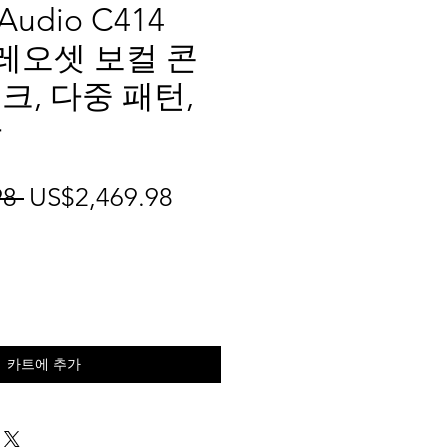
Audio C414
테레오셋 보컬 콘
크, 다중 패턴,
쌍
일
할
8 
US$2,469.98
반
인
가
가
카트에 추가