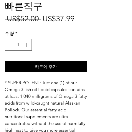
빠른직구
일
할
 US$52.00 
US$37.99
반
인
수량
*
가
가
카트에 추가
* SUPER POTENT: Just one (1) of our
Omega 3 fish oil liquid capsules contains
at least 1,040 milligrams of Omega 3 fatty
acids from wild-caught natural Alaskan
Pollock. Our essential fatty acid
nutritional supplements are ultra
concentrated without the use of harmfully
high heat to give you more essential