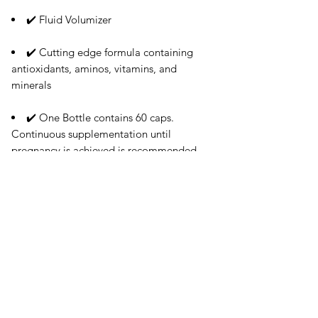
✔️ Fluid Volumizer
✔️ Cutting edge formula containing
antioxidants, aminos, vitamins, and
minerals
✔️ One Bottle contains 60 caps.
Continuous supplementation until
pregnancy is achieved is recommended
for best results.
오유에스박스의 ​모든 제품은 특별한 노트
가 없으면 배송비와 관부가세가 포함되어있
습니다.
​제품 구매 수량이나 금액이 150불을 초과
시 관부가세 면제를 위해 분할 발송이 될 수