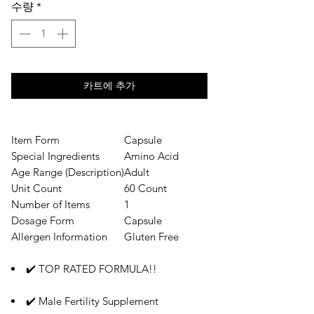
수량
*
가
가
카트에 추가
Item Form
Capsule
Special Ingredients
Amino Acid
Age Range (Description)
Adult
Unit Count
60 Count
Number of Items
1
Dosage Form
Capsule
Allergen Information
Gluten Free
✔️ TOP RATED FORMULA!!
✔️ Male Fertility Supplement