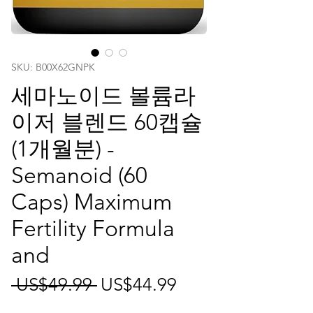
SKU: ‎B00X62GNPK
세마노이드 볼륨라
이저 블렌드 60캡슐
(1개월분) -
Semanoid (60
Caps) Maximum
Fertility Formula
and
일
할
 US$49.99 
US$44.99
반
인