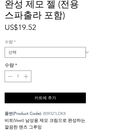
완성 제모 젤 (전용
스파출라 포함)
가
US$19.52
격
수량
*
수량
*
카트에 추가
품번(Product Code):
B09321LDK8
비트(Veet) 남성용 제모 크림으로 완성하는
깔끔한 맨즈 그루밍