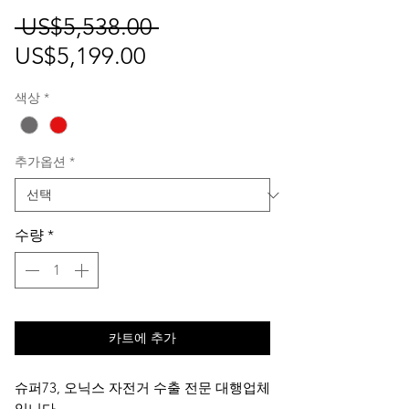
일
 US$5,538.00 
할
반
US$5,199.00
인
가
색상
*
가
추가옵션
*
수량
*
카트에 추가
슈퍼73, 오닉스 자전거 수출 전문 대행업체
입니다.