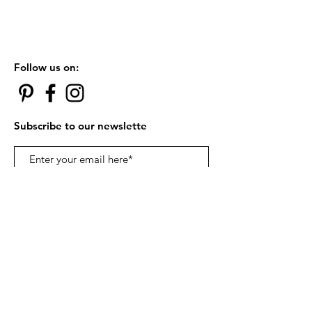
Follow us on:
Subscribe to our newslette
Subscribe Now
Contact Us:
카톡아이디 robynchung |
ohusbox@gmail.com
© 2018 by ohUSbox.com