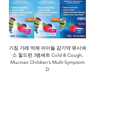
기침 가래 억제 아이들 감기약 뮤시넥
스 칠드런 3병세트 Cold & Cough,
Mucinex Children's Multi-Symptom
D
일반가
할인가
US$44.99
US$38.24