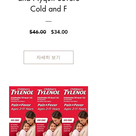
Cold and F
일
할
$46.00
$34.00
반
인
가
가
자세히 보기