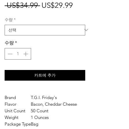
일
할
 US$34.99 
US$29.99
반
인
수량
*
가
가
수량
*
카트에 추가
Brand
T.G.I. Friday's
Flavor
Bacon, Cheddar Cheese
Unit Count
50 Count
Weight
1 Ounces
Package Type
Bag