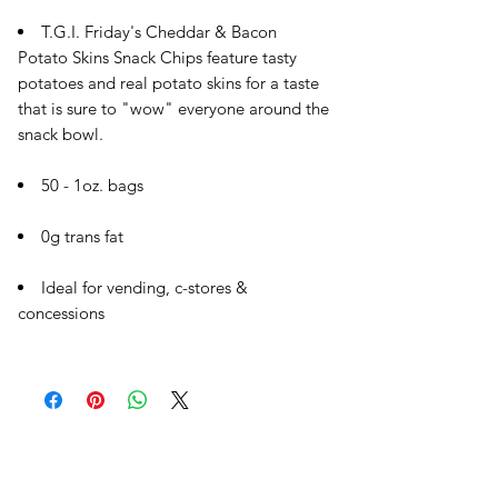
T.G.I. Friday's Cheddar & Bacon
Potato Skins Snack Chips feature tasty
potatoes and real potato skins for a taste
that is sure to "wow" everyone around the
snack bowl.
50 - 1oz. bags
0g trans fat
Ideal for vending, c-stores &
concessions
오유에스박스의 ​모든 제품은 특별한 노트
가 없으면 배송비와 관부가세가 포함되어있
습니다.