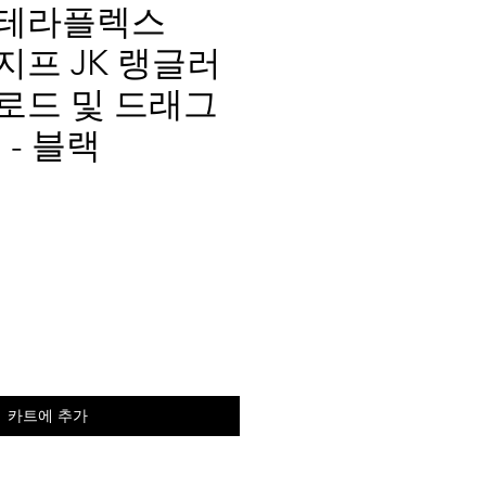
ex 테라플렉스
0 지프 JK 랭글러
 로드 및 드래그
 - 블랙
가
격
카트에 추가