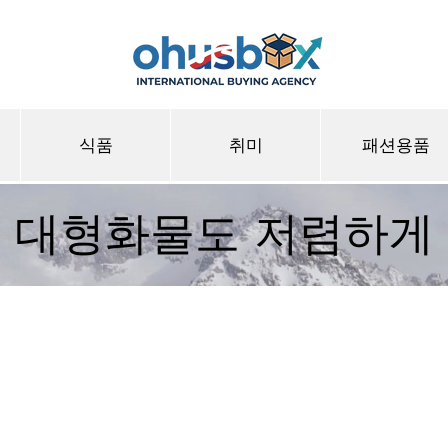
식품
취미
패션용품
대형화물도 저렴하게