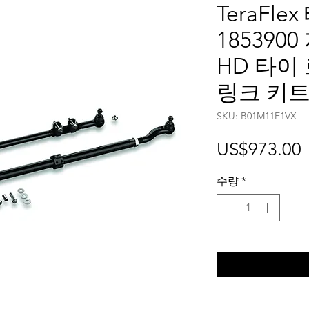
TeraFl
185390
HD 타이
링크 키트
SKU: B01M11E1VX
US$973.00
수량
*