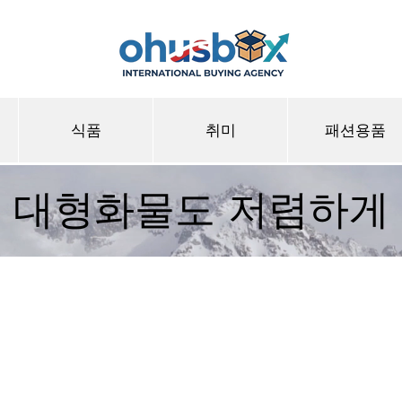
식품
취미
패션용품
대형화물도 저렴하게