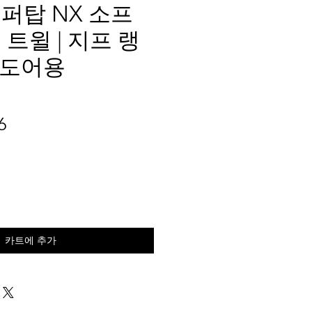
퍼탑 NX 소프
트윌 | 지프 랭
 4도어용
가
6
격
카트에 추가