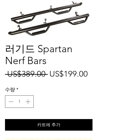
러기드 Spartan
Nerf Bars
일
할
 US$389.00 
US$199.00
반
인
수량
*
가
가
카트에 추가