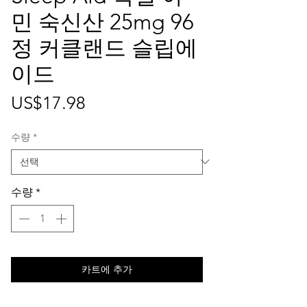
민 숙신산 25mg 96
정 커클랜드 슬립에
이드
가
US$17.98
격
수량
*
수량
*
카트에 추가