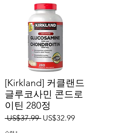
[Kirkland] 커클랜드
글루코사민 콘드로
이틴 280정
일
할
 US$37.99 
US$32.99
반
인
수량
*