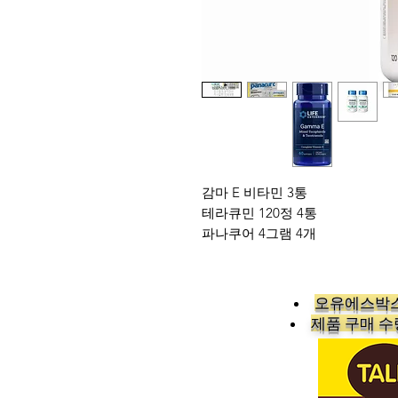
감마 E 비타민 3통
테라큐민 120정 4통
파나쿠어 4그램 4개
오유에스박스
​제품 구매 