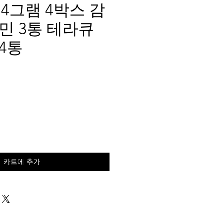
4그램 4박스 감
타민 3통 테라큐
 4통
가
격
카트에 추가