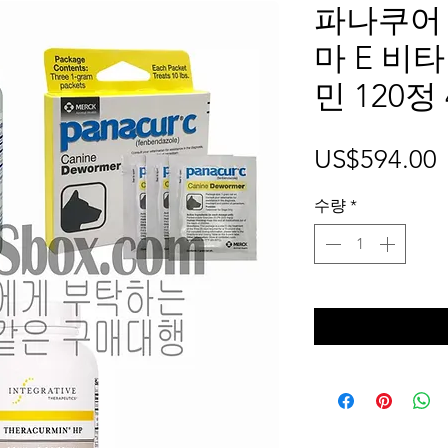
파나쿠어 
마 E 비
민 120정
US$594.00
수량
*