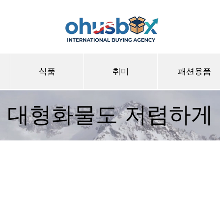
식품
취미
패션용품
대형화물도 저렴하게