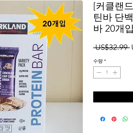
[커클랜드
틴바 단
바 20개
 US$32.99 
수량
*