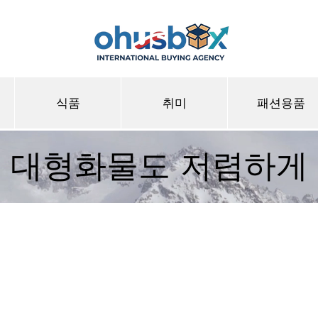
식품
취미
패션용품
대형화물도 저렴하게