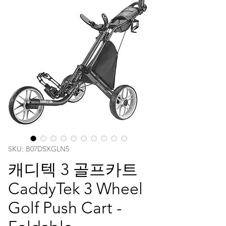
SKU: B07DSXGLN5
캐디텍 3 골프카트
CaddyTek 3 Wheel
Golf Push Cart -