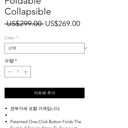
Foldable
Collapsible
일
할
 US$299.00 
US$269.00
반
인
Color:
*
가
가
수량
*
카트에 추가
관부가세 포함 가격입니다.
Patented One-Click Button Folds The