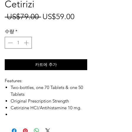
Cetirizi
일
할
 US$79.00 
US$59.00
반
인
수량
*
가
가
카트에 추가
Features:
Two-bottles, one 70 Tablets & one 50
Tablets
Original Prescription Strength
Cetirizine HCl/Antihistamine 10 mg.