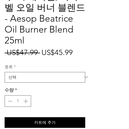
벨 오일 버너 블렌드
- Aesop Beatrice
Oil Burner Blend
25ml
일
할
 US$47.99 
US$45.99
반
인
종류
*
가
가
수량
*
카트에 추가