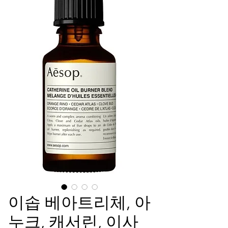
이솝 베아트리체, 아
누크, 캐서린, 이사