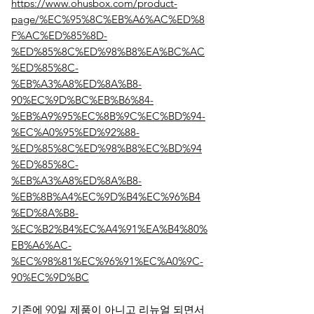
https://www.ohusbox.com/product-
page/%EC%95%8C%EB%A6%AC%ED%8
F%AC%ED%85%8D-
%ED%85%8C%ED%98%B8%EA%BC%AC
%ED%85%8C-
%EB%A3%A8%ED%8A%B8-
90%EC%9D%BC%EB%B6%84-
%EB%A9%95%EC%8B%9C%EC%BD%94-
%EC%A0%95%ED%92%88-
%ED%85%8C%ED%98%B8%EC%BD%94
%ED%85%8C-
%EB%A3%A8%ED%8A%B8-
%EB%8B%A4%EC%9D%B4%EC%96%B4
%ED%8A%B8-
%EC%B2%B4%EC%A4%91%EA%B4%80%
EB%A6%AC-
%EC%98%81%EC%96%91%EC%A0%9C-
90%EC%9D%BC
기존에 90일 제품이 아니고 리뉴얼 되면서