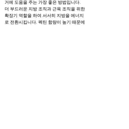
거에 도움을 주는 가장 좋은 방법입니다.
더 부드러운 지방 조직과 근육 조직을 위한
확장기 역할을 하여 서서히 지방을 에너지
로 전환시킵니다. 펙틴 함량이 높기 때문에
체중을 되찾기 위해 몸에서 지방을 신진 대
사시키고 신체 보호 구역을 만드는데 필수
적입니다. 제품 효능:피부를 건조하게 하지
않으며, 화학 물질 불포함근육 조직 세포를
파괴하지 않음엘라스틴 및 콜라겐은 손상
되지 않은 채로 남아있어 피부와 힘이 회복
무릎 통증, 관절염, 골관절염, 심장병을 감
소혈중 콜레스테롤과 중성 지방 제거대장
암의 위험 감소장의 기능을 향상신체를 정
화하고 해독피부와 근육의 색상을 좋고 탄
탄하게 함.식욕 충동을 대폭 감소시킴치질
과 변비 완화피부, 모발, 및 탈모를 대폭 개
선 권장 사항 :매일 2 리터의 물을 마시세
요.매일 바나나를 드십시오. (바나나는 필
요하지 않지만 칼륨의 손실 가능성을 극복
하기 위해 권장됩니다).매일 미세한 양을