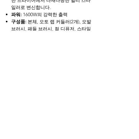
한 드라이어에서 다재다능한 멀티 스타
일러로 변신합니다.
파워:
1600W의 강력한 출력
구성품:
본체, 오토 랩 커들러(2개), 오발
브러시, 패들 브러시, 컬 디퓨저, 스타일
링 콘센트레이터, 하드 보관 케이스, 미
끄럼 방지 매트
원문
Shark FlexStyle Air Styling and Drying
System Frosted Diamond. Thoughtful
design. Powerful innovation. The tech
behind no heat damage. Shark®
FlexStyle® measures heat 1,000 times per
second, ensuring consistent air
temperatures and no heat damage.
Wraps, curls, sets, automatically with
Coanda Technology. Place a lock of hair
near the curler, and it will automatically
wrap around, for hassle-free curls in