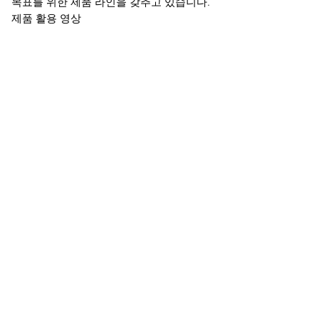
목표를 위한 제품 라인을 갖추고 있습니다.
제품 활용 영상
고객 후기 (예시)
“이 제품을 꾸준히 복용한 후 집중력이 눈
에 띄게 좋아졌어요. 시험 준비에 큰 도움
이 되었습니다!” - 김민준
“머리가 맑아진 느낌이고, 예전보다 기억
력이 좋아진 것 같아요. 만족스럽습니다.”
- 이서연
Double Wood 바코파 몬니에리 캡슐과 함께
당신의 뇌 건강을 업그레이드하세요!
🔍 관련 검색 키워드
#바코파몬니에리 #기억력영양제 #뇌건강보