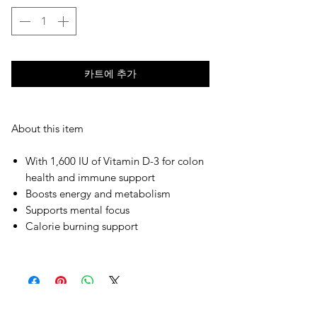
카트에 추가
About this item
With 1,600 IU of Vitamin D-3 for colon
health and immune support
Boosts energy and metabolism
Supports mental focus
Calorie burning support
오유에스박스의 ​모든 제품은 특별한 노트