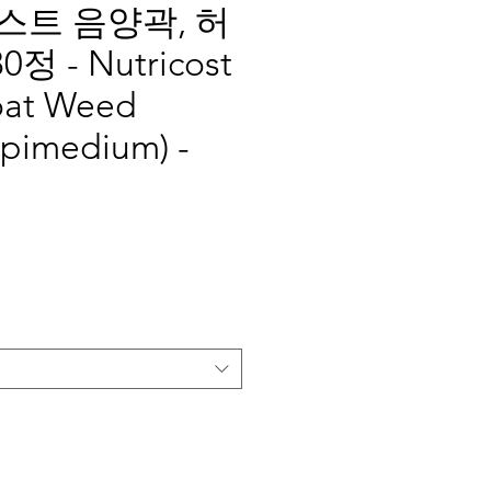
트 음양곽, 허
정 - Nutricost
oat Weed
Epimedium) -