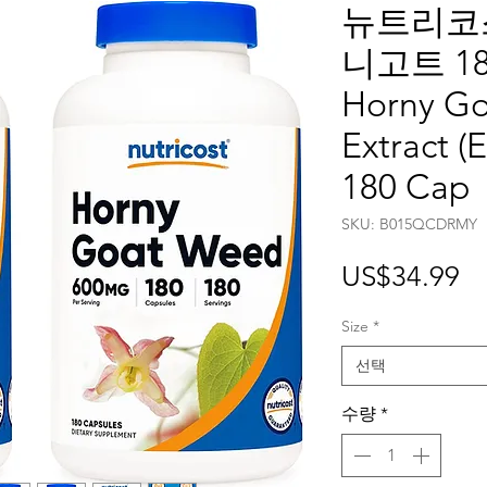
뉴트리코스
니고트 180
Horny G
Extract (
180 Cap
SKU: ‎B015QCDRMY
가
US$34.99
격
Size
*
선택
수량
*