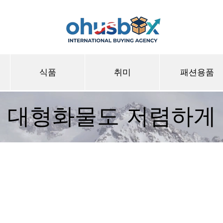
식품
취미
패션용품
대형화물도 저렴하게