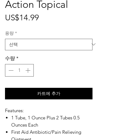
Action Topical
가
US$14.99
격
용량
*
수량
*
카트에 추가
Features:
1 Tube, 1 Ounce Plus 2 Tubes 0.5
Ounces Each
First Aid Antibiotic/Pain Relieving
Ointment