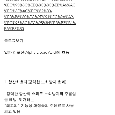
%EC%95%8C%ED%8C%8C%EB%A6%AC
%ED%8F%AC%EC%82%B0-
%EB%B6%80%EC%9E%91%EC%9A%A9-
%EC%95%8C%EC%95%84%EB%B3%B4%
EA%B8%B0
블로그보기
알파 리포산(Alpha Lipoic Acid)의 효능
1. 항산화효과(강력한 노화방지 효과)
- 강력한 항산화 효과로 노화방지와 주름살
을 예방, 제거하는
"최고의" 기능성 화장품의 주원료로 사용
되고 있음