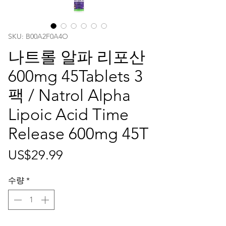
SKU: ‎B00A2F0A4O
나트롤 알파 리포산
600mg 45Tablets 3
팩 / Natrol Alpha
Lipoic Acid Time
Release 600mg 45T
가
US$29.99
격
수량
*