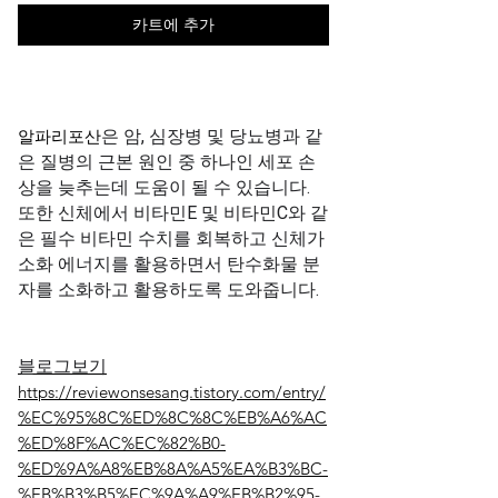
카트에 추가
알파
리포산
은 암, 심장병 및 당뇨병과 같
은 질병의 근본 원인 중 하나인 세포 손
상을 늦추는데 도움이 될 수 있습니다.
또한 신체에서 비타민E 및 비타민C와 같
은 필수 비타민 수치를 회복하고 신체가
소화 에너지를 활용하면서 탄수화물 분
자를 소화하고 활용하도록 도와줍니다.
블로그보기
https://reviewonsesang.tistory.com/entry/
%EC%95%8C%ED%8C%8C%EB%A6%AC
%ED%8F%AC%EC%82%B0-
%ED%9A%A8%EB%8A%A5%EA%B3%BC-
%EB%B3%B5%EC%9A%A9%EB%B2%95-